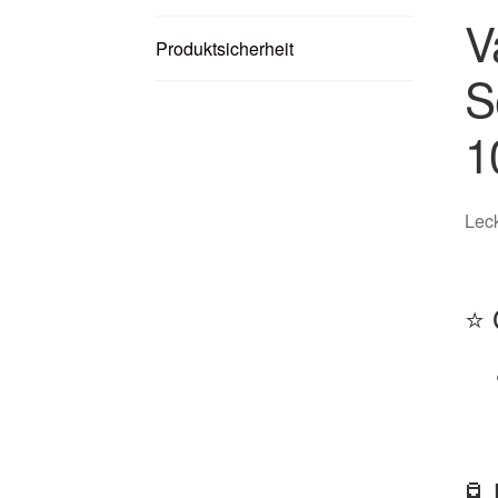
V
Produktsicherheit
S
1
Leck
⭐ 
🧪