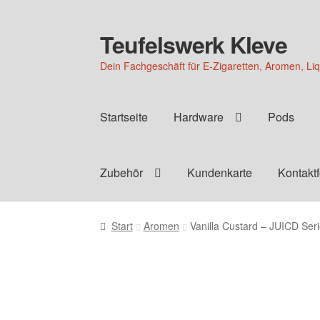
Teufelswerk Kleve
Zur
Zum
Navigation
Inhalt
Dein Fachgeschäft für E-Zigaretten, Aromen, Li
springen
springen
Startseite
Hardware
Pods
Zubehör
Kundenkarte
Kontakt
Start
Aromen
Vanilla Custard – JUICD Se