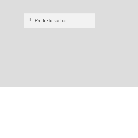
Suchen
Suchen
nach: