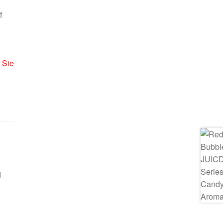
f
 Sie
d