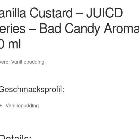
anilla Custard – JUICD
eries – Bad Candy Arom
0 ml
erer Vanillepudding.
Geschmacksprofil:
Vanillepudding
 Details: