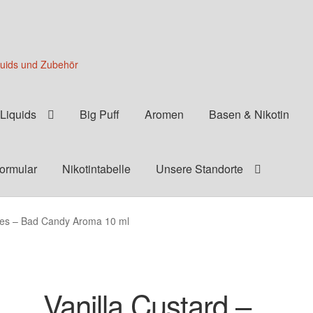
quids und Zubehör
Liquids
Big Puff
Aromen
Basen & Nikotin
formular
Nikotintabelle
Unsere Standorte
ries – Bad Candy Aroma 10 ml
Vanilla Custard –