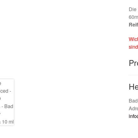
Die 
60ml
Reif
Wich
sind
Pr
He
Bad
Adr
inf