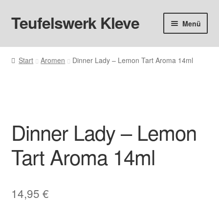
Teufelswerk Kleve
Zur
Zum
Menü
Navigation
Inhalt
springen
springen
Startseite
Start
Aromen
Dinner Lady – Lemon Tart Aroma 14ml
Hardware
Pods
Dinner Lady – Lemon
Liquids
Tart Aroma 14ml
Big Puff
Aromen
14,95
€
Basen & Nikotin