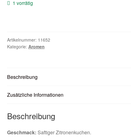
1 vorrätig
Zubehör
Kundenkarte
Kontaktformular
Artikelnummer:
11652
Kategorie:
Aromen
Nikotintabelle
Unsere Standorte
Beschreibung
Zusätzliche Informationen
Beschreibung
Geschmack:
Saftiger Zitronenkuchen.