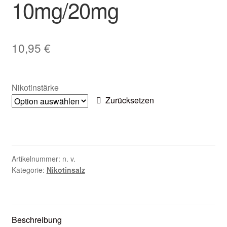
10mg/20mg
Unter
Zubehör
öffnen
Kundenkarte
10,95
€
Kontaktformular
Nikotinstärke
Nikotintabelle
Zurücksetzen
Unter
Unsere Standorte
öffnen
Artikelnummer:
n. v.
Kategorie:
Nikotinsalz
Beschreibung