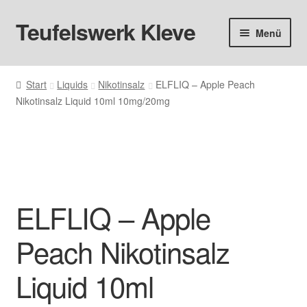
Teufelswerk Kleve
Zur
Zum
Menü
Navigation
Inhalt
springen
springen
Startseite
Start
Liquids
Nikotinsalz
ELFLIQ – Apple Peach
Unter
Nikotinsalz Liquid 10ml 10mg/20mg
Hardware
öffnen
Pods
Unter
Liquids
öffnen
ELFLIQ – Apple
Big Puff
Peach Nikotinsalz
Aromen
Liquid 10ml
Basen & Nikotin