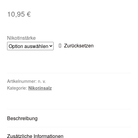
Zubehör
10,95
€
Kundenkarte
Nikotinstärke
Kontaktformular
Zurücksetzen
Nikotintabelle
Unsere Standorte
Artikelnummer:
n. v.
Kategorie:
Nikotinsalz
Beschreibung
Zusätzliche Informationen