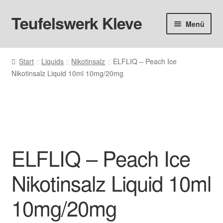
Teufelswerk Kleve
Zur
Zum
Menü
Navigation
Inhalt
springen
springen
Startseite
Start
Liquids
Nikotinsalz
ELFLIQ – Peach Ice
Nikotinsalz Liquid 10ml 10mg/20mg
Hardware
Pods
Liquids
ELFLIQ – Peach Ice
Big Puff
Nikotinsalz Liquid 10ml
Aromen
10mg/20mg
Basen & Nikotin