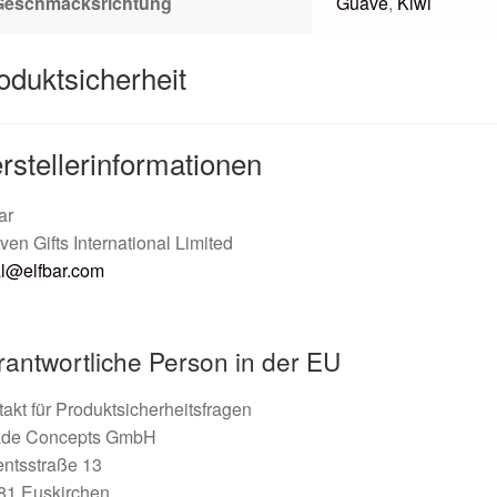
Geschmacksrichtung
Guave
,
Kiwi
oduktsicherheit
rstellerinformationen
ar
en Gifts International Limited
al@elfbar.com
rantwortliche Person in der EU
akt für Produktsicherheitsfragen
rade Concepts GmbH
entsstraße 13
81 Euskirchen