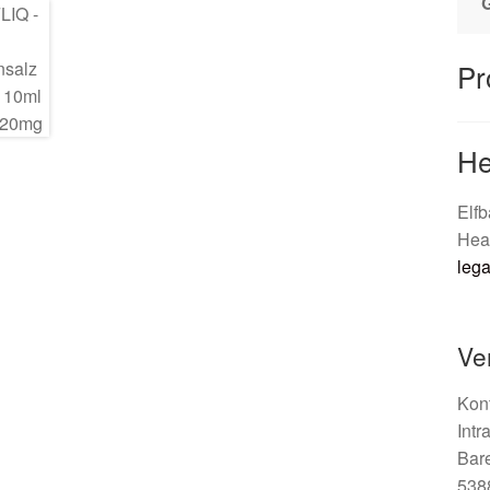
Pr
He
Elfb
Heav
leg
Ve
Kont
Int
Bar
538