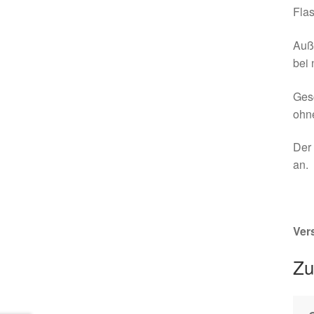
Flas
Auße
bei 
Gesc
ohn
Der 
an.
Ver
Zu