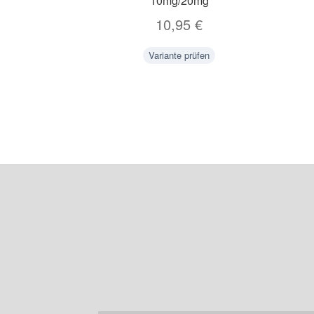
10mg/20mg
10,95
€
Variante prüfen