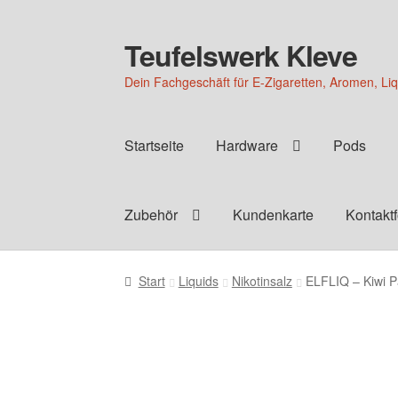
Teufelswerk Kleve
Zur
Zum
Navigation
Inhalt
Dein Fachgeschäft für E-Zigaretten, Aromen, Li
springen
springen
Startseite
Hardware
Pods
Zubehör
Kundenkarte
Kontakt
Start
Liquids
Nikotinsalz
ELFLIQ – Kiwi P