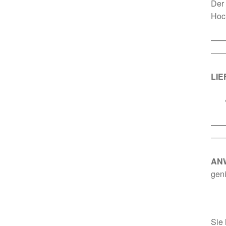
Der 
Hoc
—
——
LI
—
——
AN
gen
Sie