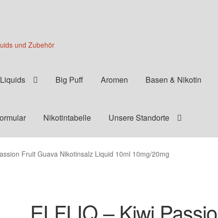
quids und Zubehör
Liquids
Big Puff
Aromen
Basen & Nikotin
formular
Nikotintabelle
Unsere Standorte
assion Fruit Guava Nikotinsalz Liquid 10ml 10mg/20mg
ELFLIQ – Kiwi Passi