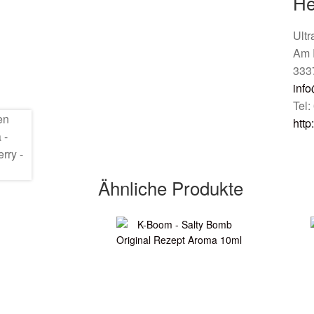
He
Ult
Am 
333
info
Tel
http
Ähnliche Produkte