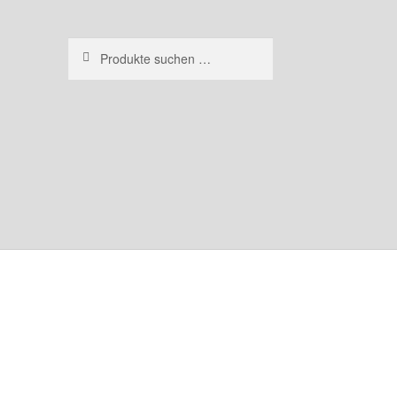
Suchen
Suchen
nach: