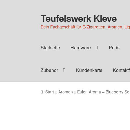
Teufelswerk Kleve
Zur
Zum
Navigation
Inhalt
Dein Fachgeschäft für E-Zigaretten, Aromen, Li
springen
springen
Startseite
Hardware
Pods
Zubehör
Kundenkarte
Kontakt
Start
Aromen
Eulen Aroma – Blueberry So