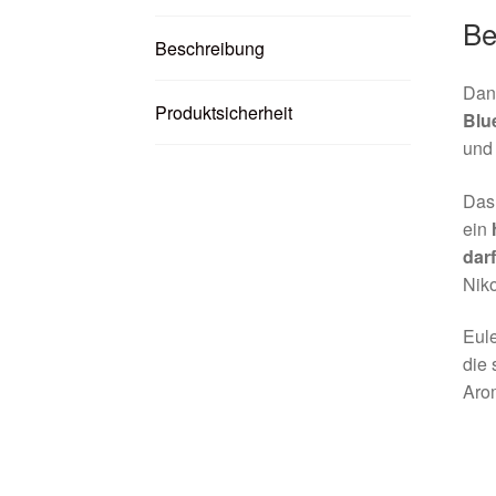
Be
Beschreibung
Dank
Produktsicherheit
Blu
und 
Das
ein
darf
Niko
Eule
die 
Aro