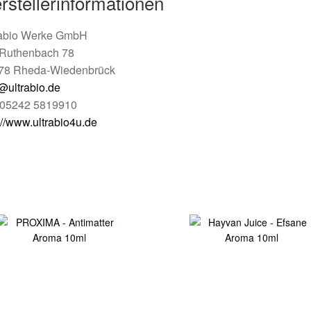
rstellerinformationen
rabio Werke GmbH
Ruthenbach 78
78 Rheda-Wiedenbrück
@ultrabio.de
: 05242 5819910
://www.ultrabio4u.de