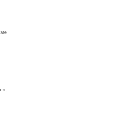
räte
en,