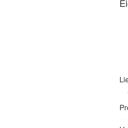
E
Li
Pr