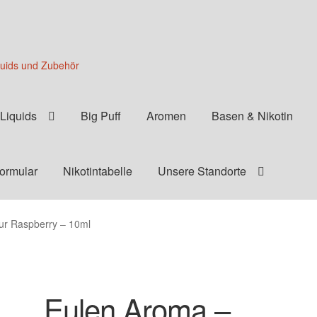
quids und Zubehör
Liquids
Big Puff
Aromen
Basen & Nikotin
formular
Nikotintabelle
Unsere Standorte
ur Raspberry – 10ml
Eulen Aroma –