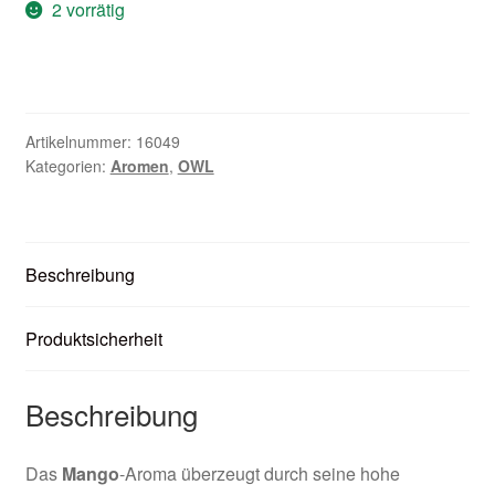
2 vorrätig
Unter
Zubehör
öffnen
Kundenkarte
Kontaktformular
Artikelnummer:
16049
Kategorien:
Aromen
,
OWL
Nikotintabelle
Unter
Unsere Standorte
Beschreibung
öffnen
Produktsicherheit
Beschreibung
Das
Mango
-Aroma überzeugt durch seine hohe