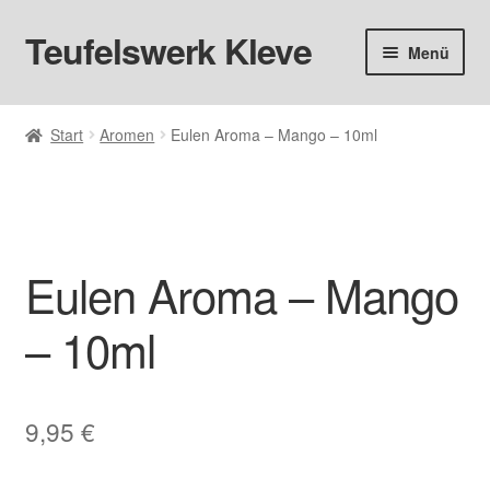
Teufelswerk Kleve
Zur
Zum
Menü
Navigation
Inhalt
springen
springen
Startseite
Start
Aromen
Eulen Aroma – Mango – 10ml
Unter
Hardware
öffnen
Pods
Unter
Eulen Aroma – Mango
Liquids
öffnen
– 10ml
Big Puff
Aromen
9,95
€
Basen & Nikotin