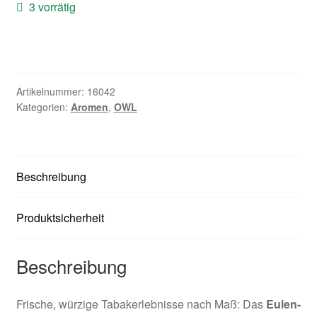
3 vorrätig
Zubehör
Kundenkarte
Kontaktformular
Artikelnummer:
16042
Kategorien:
Aromen
,
OWL
Nikotintabelle
Unsere Standorte
Beschreibung
Produktsicherheit
Beschreibung
Frische, würzige Tabakerlebnisse nach Maß: Das
Eulen-