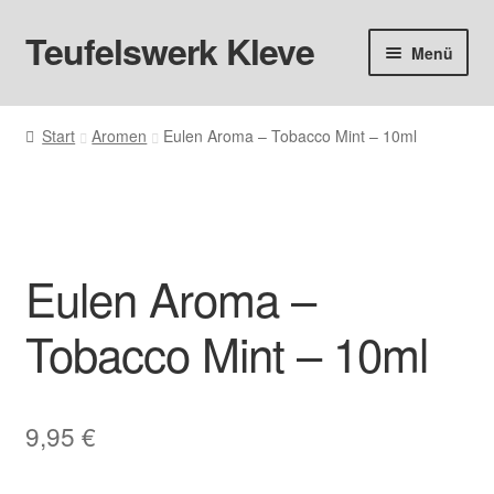
Teufelswerk Kleve
Zur
Zum
Menü
Navigation
Inhalt
springen
springen
Startseite
Start
Aromen
Eulen Aroma – Tobacco Mint – 10ml
Hardware
Pods
Eulen Aroma –
Liquids
Tobacco Mint – 10ml
Big Puff
Aromen
9,95
€
Basen & Nikotin