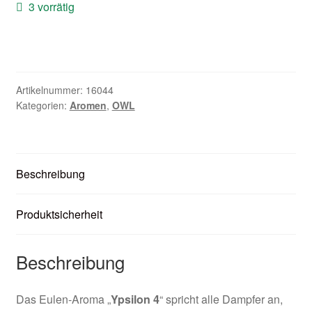
3 vorrätig
Zubehör
Kundenkarte
Kontaktformular
Artikelnummer:
16044
Kategorien:
Aromen
,
OWL
Nikotintabelle
Unsere Standorte
Beschreibung
Produktsicherheit
Beschreibung
Das Eulen-Aroma „
Ypsilon 4
“ spricht alle Dampfer an,