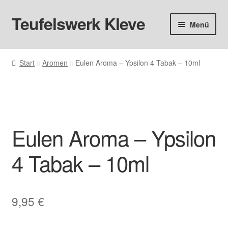
Teufelswerk Kleve
Zur
Zum
Menü
Navigation
Inhalt
springen
springen
Startseite
Start
Aromen
Eulen Aroma – Ypsilon 4 Tabak – 10ml
Hardware
Pods
Eulen Aroma – Ypsilon
Liquids
4 Tabak – 10ml
Big Puff
Aromen
9,95
€
Basen & Nikotin