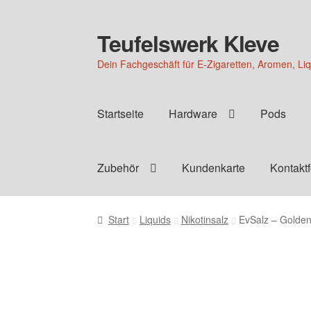
Teufelswerk Kleve
Zur
Zum
Navigation
Inhalt
Dein Fachgeschäft für E-Zigaretten, Aromen, Li
springen
springen
Startseite
Hardware
Pods
Zubehör
Kundenkarte
Kontakt
Start
Liquids
Nikotinsalz
EvSalz – Golden