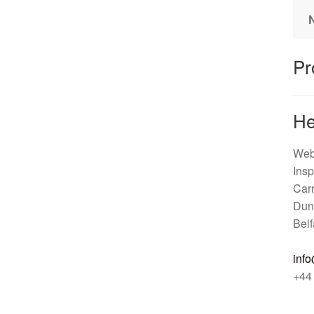
N
Pr
He
Web
Insp
Car
Dun
Belf
info
+44