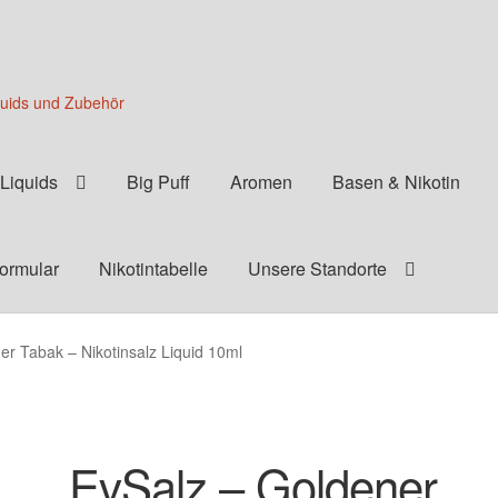
quids und Zubehör
Liquids
Big Puff
Aromen
Basen & Nikotin
formular
Nikotintabelle
Unsere Standorte
er Tabak – Nikotinsalz Liquid 10ml
EvSalz – Goldener