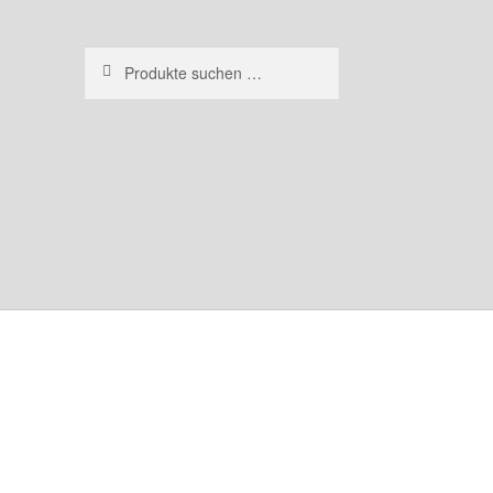
Suchen
Suchen
nach: