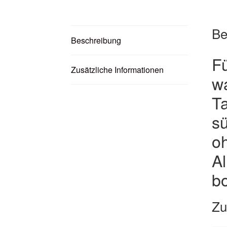
Be
Beschreibung
Fü
Zusätzliche Informationen
w
Ta
sü
oh
Al
b
Zu