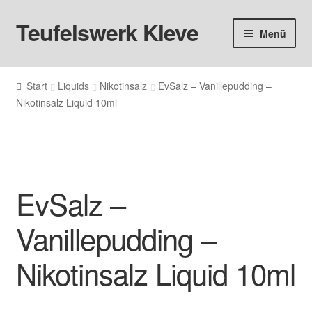
Teufelswerk Kleve
Zur
Zum
Menü
Navigation
Inhalt
springen
springen
Startseite
Start
Liquids
Nikotinsalz
EvSalz – Vanillepudding –
Nikotinsalz Liquid 10ml
Hardware
Pods
Liquids
EvSalz –
Big Puff
Vanillepudding –
Aromen
Nikotinsalz Liquid 10ml
Basen & Nikotin