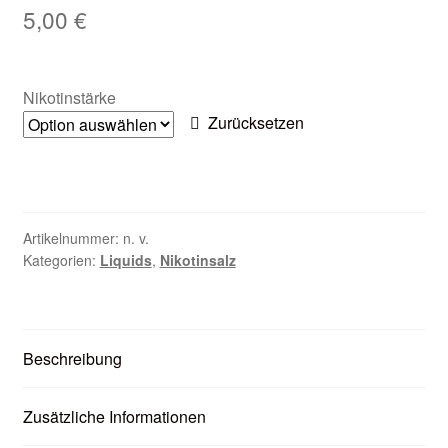
5,00
€
Zubehör
Kundenkarte
Nikotinstärke
Zurücksetzen
Kontaktformular
Nikotintabelle
Unsere Standorte
Artikelnummer:
n. v.
Kategorien:
Liquids
,
Nikotinsalz
Beschreibung
Zusätzliche Informationen