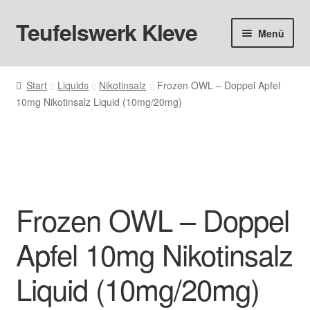
Teufelswerk Kleve
Zur
Zum
Menü
Navigation
Inhalt
springen
springen
Startseite
Start
Liquids
Nikotinsalz
Frozen OWL – Doppel Apfel
10mg Nikotinsalz Liquid (10mg/20mg)
Hardware
Pods
Liquids
Frozen OWL – Doppel
Big Puff
Apfel 10mg Nikotinsalz
Aromen
Liquid (10mg/20mg)
Basen & Nikotin