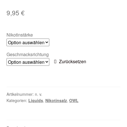
Zubehör
9,95
€
Kundenkarte
Nikotinstärke
Kontaktformular
Nikotintabelle
Geschmacksrichtung
Zurücksetzen
Unsere Standorte
Artikelnummer:
n. v.
Kategorien:
Liquids
,
Nikotinsalz
,
OWL