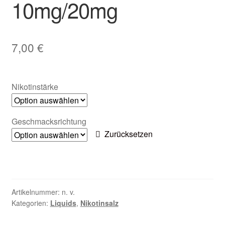
10mg/20mg
Zubehör
Kundenkarte
7,00
€
Kontaktformular
Nikotinstärke
Nikotintabelle
Unsere Standorte
Geschmacksrichtung
Zurücksetzen
Artikelnummer:
n. v.
Kategorien:
Liquids
,
Nikotinsalz