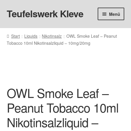
Teufelswerk Kleve
Zur
Zum
Menü
Navigation
Inhalt
springen
springen
Startseite
Start
Liquids
Nikotinsalz
OWL Smoke Leaf – Peanut
Tobacco 10ml Nikotinsalzliquid – 10mg/20mg
Hardware
Pods
Liquids
OWL Smoke Leaf –
Big Puff
Peanut Tobacco 10ml
Aromen
Nikotinsalzliquid –
Basen & Nikotin