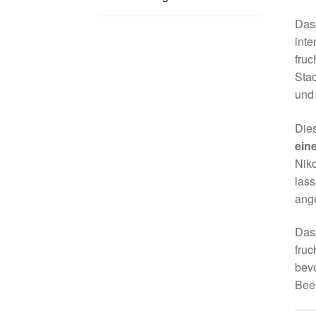
Da
int
fruc
Stac
und 
Die
ein
Niko
lass
ange
Da
fruc
bevo
Bee