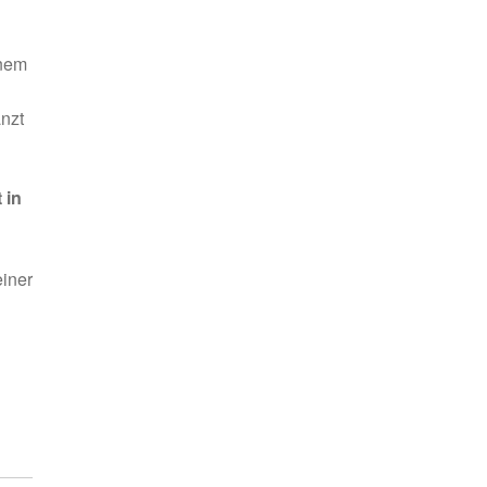
inem
nzt
 in
einer