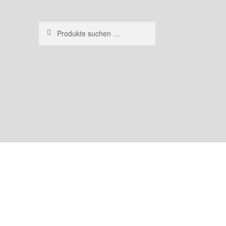
Suchen
Suchen
nach: