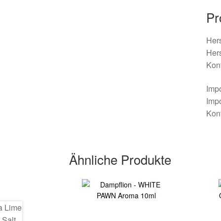
Pr
Hers
Her
Kont
Imp
Imp
Kont
Ähnliche Produkte