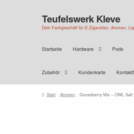
Teufelswerk Kleve
Zur
Zum
Navigation
Inhalt
Dein Fachgeschäft für E-Zigaretten, Aromen, Li
springen
springen
Startseite
Hardware
Pods
Zubehör
Kundenkarte
Kontakt
Start
Aromen
Gooseberry Mix – OWL Salt