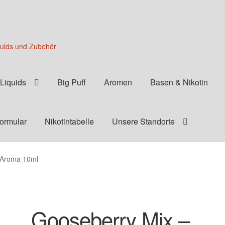
quids und Zubehör
Liquids
Big Puff
Aromen
Basen & Nikotin
formular
Nikotintabelle
Unsere Standorte
 Aroma 10ml
Gooseberry Mix –