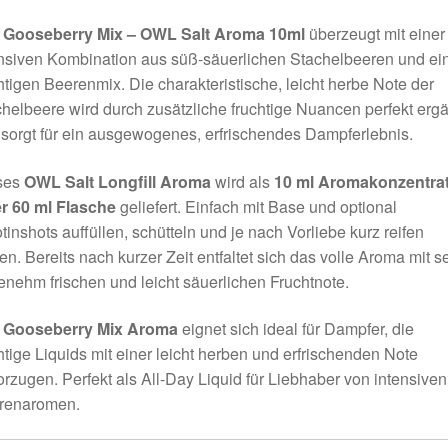
s
Gooseberry Mix – OWL Salt Aroma 10ml
überzeugt mit einer
ensiven Kombination aus süß-säuerlichen Stachelbeeren und e
htigen Beerenmix. Die charakteristische, leicht herbe Note der
helbeere wird durch zusätzliche fruchtige Nuancen perfekt ergä
sorgt für ein ausgewogenes, erfrischendes Dampferlebnis.
ses
OWL Salt Longfill Aroma
wird als
10 ml Aromakonzentrat
er 60 ml Flasche
geliefert. Einfach mit Base und optional
tinshots auffüllen, schütteln und je nach Vorliebe kurz reifen
en. Bereits nach kurzer Zeit entfaltet sich das volle Aroma mit s
nehm frischen und leicht säuerlichen Fruchtnote.
s
Gooseberry Mix Aroma
eignet sich ideal für Dampfer, die
htige Liquids mit einer leicht herben und erfrischenden Note
rzugen. Perfekt als All-Day Liquid für Liebhaber von intensiven
renaromen.