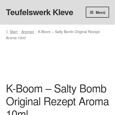
Teufelswerk Kleve
Zur
Zum
Menü
Navigation
Inhalt
springen
springen
Startseite
Start
Aromen
K-Boom – Salty Bomb Original Rezept
Aroma 10ml
Hardware
Pods
Liquids
Big Puff
K-Boom – Salty Bomb
Aromen
Original Rezept Aroma
Basen & Nikotin
10ml