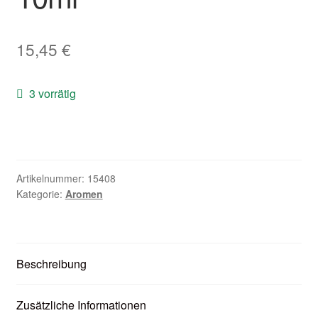
Zubehör
15,45
€
Kundenkarte
Kontaktformular
3 vorrätig
Nikotintabelle
Unsere Standorte
Artikelnummer:
15408
Kategorie:
Aromen
Beschreibung
Zusätzliche Informationen