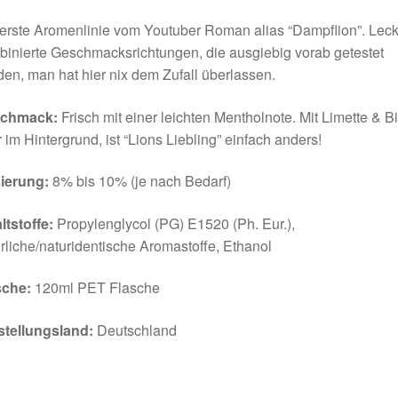
erste Aromenlinie vom Youtuber Roman alias “Dampflion”. Lec
inierte Geschmacksrichtungen, die ausgiebig vorab getestet
en, man hat hier nix dem Zufall überlassen.
chmack:
Frisch mit einer leichten Mentholnote. Mit Limette & B
 im Hintergrund, ist “Lions Liebling” einfach anders!
ierung:
8% bis 10% (je nach Bedarf)
ltstoffe:
Propylenglycol (PG) E1520 (Ph. Eur.),
rliche/naturidentische Aromastoffe, Ethanol
sche:
120ml PET Flasche
stellungsland:
Deutschland