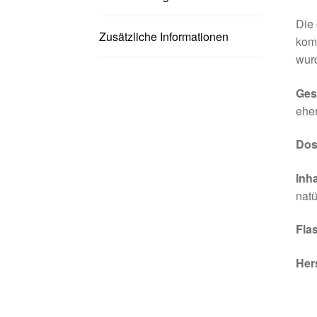
Die 
Zusätzliche Informationen
komb
wurd
Ges
eher
Dos
Inha
natü
Fla
Her