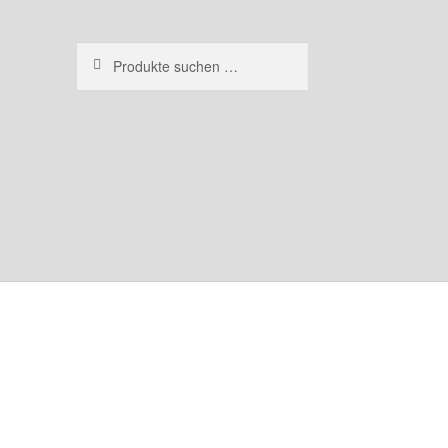
Suchen
Suchen
nach: