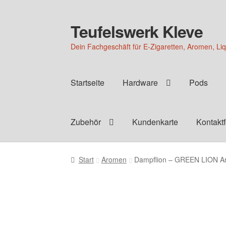
Teufelswerk Kleve
Zur
Zum
Navigation
Inhalt
Dein Fachgeschäft für E-Zigaretten, Aromen, Li
springen
springen
Startseite
Hardware
Pods
Zubehör
Kundenkarte
Kontakt
Start
Aromen
Dampflion – GREEN LION A