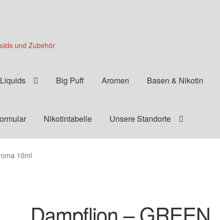
quids und Zubehör
Liquids
Big Puff
Aromen
Basen & Nikotin
formular
Nikotintabelle
Unsere Standorte
roma 10ml
Dampflion – GREEN