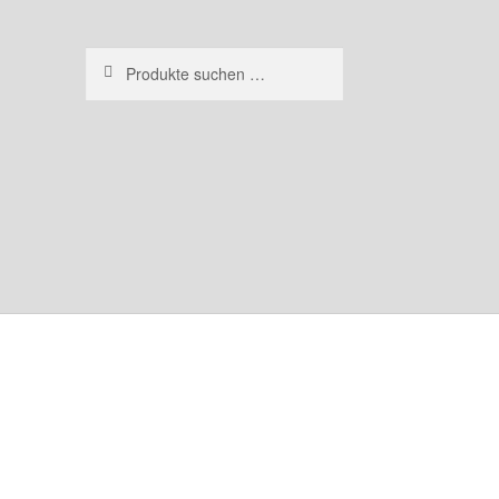
Suchen
Suchen
nach: