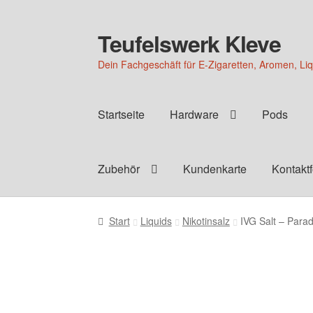
Teufelswerk Kleve
Zur
Zum
Navigation
Inhalt
Dein Fachgeschäft für E-Zigaretten, Aromen, Li
springen
springen
Startseite
Hardware
Pods
Zubehör
Kundenkarte
Kontakt
Start
Liquids
Nikotinsalz
IVG Salt – Para