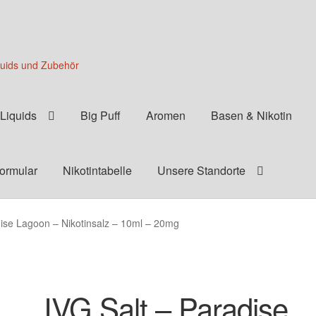
quids und Zubehör
Liquids
Big Puff
Aromen
Basen & Nikotin
formular
Nikotintabelle
Unsere Standorte
dise Lagoon – Nikotinsalz – 10ml – 20mg
IVG Salt – Paradise