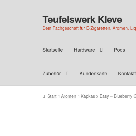
Teufelswerk Kleve
Zur
Zum
Navigation
Inhalt
Dein Fachgeschäft für E-Zigaretten, Aromen, Li
springen
springen
Startseite
Hardware
Pods
Zubehör
Kundenkarte
Kontakt
Start
Aromen
Kapkas x Easy – Blueberry G