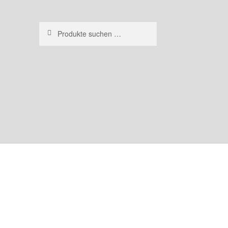
Suchen
Suchen
nach: