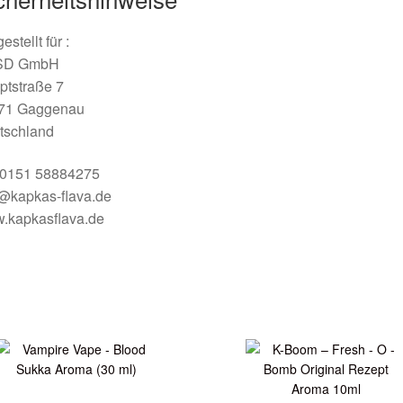
estellt für :
SD GmbH
ptstraße 7
71 Gaggenau
tschland
: 0151 58884275
o@kapkas-flava.de
.kapkasflava.de