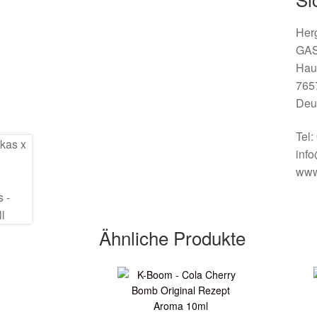
Herg
GA
Hau
765
Deu
Tel
inf
www
Ähnliche Produkte