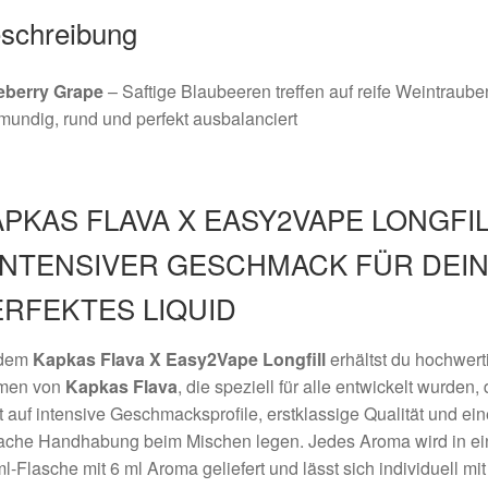
schreibung
eberry Grape
– Saftige Blaubeeren treffen auf reife Weintraube
mundig, rund und perfekt ausbalanciert
PKAS FLAVA X EASY2VAPE LONGFI
 INTENSIVER GESCHMACK FÜR DEI
ERFEKTES LIQUID
 dem
Kapkas Flava X Easy2Vape Longfill
erhältst du hochwert
men von
Kapkas Flava
, die speziell für alle entwickelt wurden, 
 auf intensive Geschmacksprofile, erstklassige Qualität und ein
fache Handhabung beim Mischen legen. Jedes Aroma wird in ei
l-Flasche mit 6 ml Aroma geliefert und lässt sich individuell mit