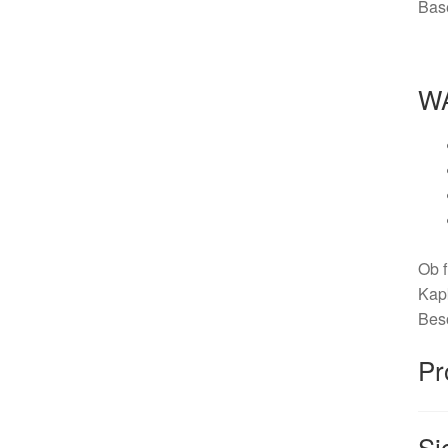
Bas
W
Ob f
Kapk
Beso
Pr
Si