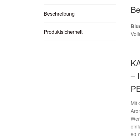
Be
Beschreibung
Blu
Produktsicherheit
Voll
KA
–
P
Mit
Aro
Wert
ein
60-m