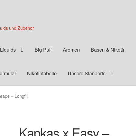
quids und Zubehör
Liquids
Big Puff
Aromen
Basen & Nikotin
formular
Nikotintabelle
Unsere Standorte
rape – Longfill
Kapkas x Easy –