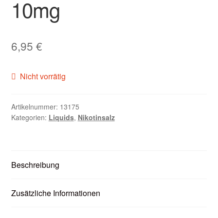
10mg
Zubehör
Kundenkarte
6,95
€
Kontaktformular
Nicht vorrätig
Nikotintabelle
Artikelnummer:
13175
Unsere Standorte
Kategorien:
Liquids
,
Nikotinsalz
Beschreibung
Zusätzliche Informationen