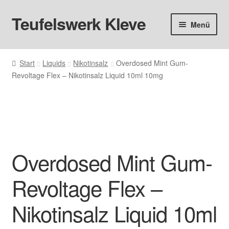
Teufelswerk Kleve
Zur
Zum
Menü
Navigation
Inhalt
springen
springen
Startseite
Start
Liquids
Nikotinsalz
Overdosed Mint Gum-
Revoltage Flex – Nikotinsalz Liquid 10ml 10mg
Hardware
Pods
Liquids
Overdosed Mint Gum-
Big Puff
Revoltage Flex –
Aromen
Nikotinsalz Liquid 10ml
Basen & Nikotin