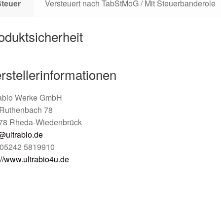
Steuer
Versteuert nach TabStMoG / Mit Steuerbanderole
oduktsicherheit
rstellerinformationen
rabio Werke GmbH
Ruthenbach 78
78 Rheda-Wiedenbrück
@ultrabio.de
: 05242 5819910
://www.ultrabio4u.de