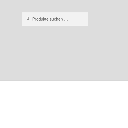
Suchen
Suchen
nach: