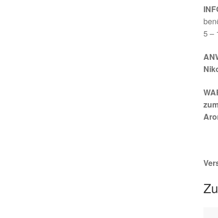
INF
benö
5 – 
ANW
Niko
WAR
zum
Aro
Ver
Zu