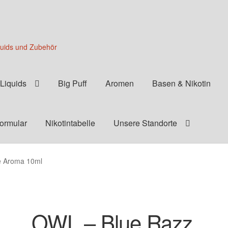
quids und Zubehör
Liquids
Big Puff
Aromen
Basen & Nikotin
formular
Nikotintabelle
Unsere Standorte
 Aroma 10ml
OWL – Blue Razz