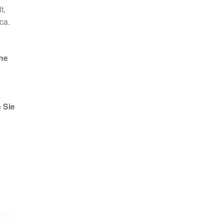
t,
ca.
ne
 Sie