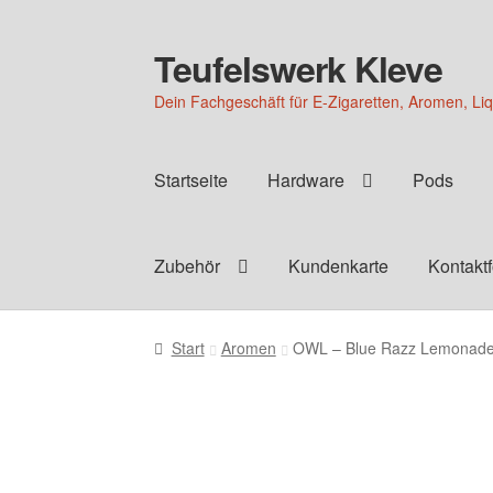
Teufelswerk Kleve
Zur
Zum
Navigation
Inhalt
Dein Fachgeschäft für E-Zigaretten, Aromen, Li
springen
springen
Startseite
Hardware
Pods
Zubehör
Kundenkarte
Kontakt
Start
Aromen
OWL – Blue Razz Lemonade