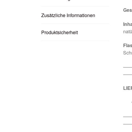
Ges
Zusätzliche Informationen
Inha
natü
Produktsicherheit
Fla
Sch
—
——
LI
—
——