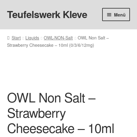
Teufelswerk Kleve
Zur
Zum
Menü
Navigation
Inhalt
springen
springen
Startseite
Start
Liquids
OWL-NON-Salt
OWL Non Salt –
Strawberry Cheesecake – 10ml (0/3/6/12mg)
Hardware
Pods
Liquids
OWL Non Salt –
Big Puff
Strawberry
Aromen
Cheesecake – 10ml
Basen & Nikotin