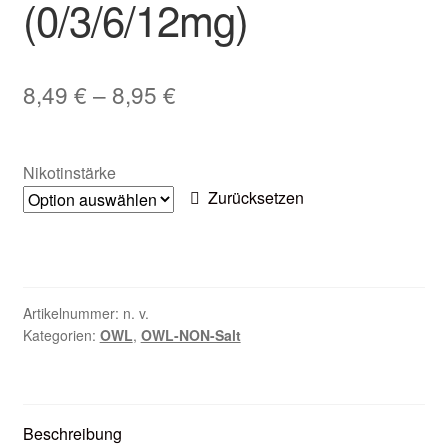
(0/3/6/12mg)
Zubehör
Kundenkarte
8,49
€
–
8,95
€
Kontaktformular
Nikotinstärke
Nikotintabelle
Zurücksetzen
Unsere Standorte
Artikelnummer:
n. v.
Kategorien:
OWL
,
OWL-NON-Salt
Beschreibung