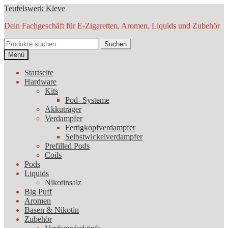
Zur
Zum
Teufelswerk Kleve
Navigation
Inhalt
Dein Fachgeschäft für E-Zigaretten, Aromen, Liquids und Zubehör
springen
springen
Suchen
Suchen
nach:
Menü
Startseite
Hardware
Kits
Pod- Systeme
Akkuträger
Verdampfer
Fertigkopfverdampfer
Selbstwickelverdampfer
Prefilled Pods
Coils
Pods
Liquids
Nikotinsalz
Big Puff
Aromen
Basen & Nikotin
Zubehör