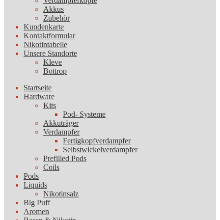
Verdampferköpfe
Akkus
Zubehör
Kundenkarte
Kontaktformular
Nikotintabelle
Unsere Standorte
Kleve
Bottrop
Startseite
Hardware
Kits
Pod- Systeme
Akkuträger
Verdampfer
Fertigkopfverdampfer
Selbstwickelverdampfer
Prefilled Pods
Coils
Pods
Liquids
Nikotinsalz
Big Puff
Aromen