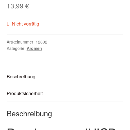
13,99
€
Zubehör
Kundenkarte
Nicht vorrätig
Kontaktformular
Artikelnummer:
12692
Kategorie:
Aromen
Nikotintabelle
Unsere Standorte
Beschreibung
Produktsicherheit
Beschreibung