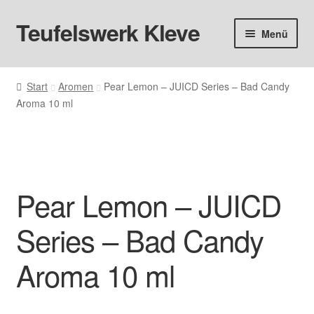
Teufelswerk Kleve
Zur
Zum
Menü
Navigation
Inhalt
springen
springen
Startseite
Start
Aromen
Pear Lemon – JUICD Series – Bad Candy
Aroma 10 ml
Hardware
Pods
Liquids
Pear Lemon – JUICD
Big Puff
Series – Bad Candy
Aromen
Aroma 10 ml
Basen & Nikotin