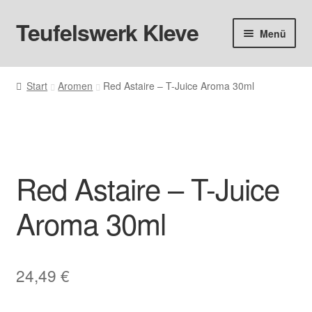
Teufelswerk Kleve
Zur
Zum
Menü
Navigation
Inhalt
springen
springen
Startseite
Start
Aromen
Red Astaire – T-Juice Aroma 30ml
Hardware
Pods
Red Astaire – T-Juice
Liquids
Aroma 30ml
Big Puff
Aromen
24,49
€
Basen & Nikotin