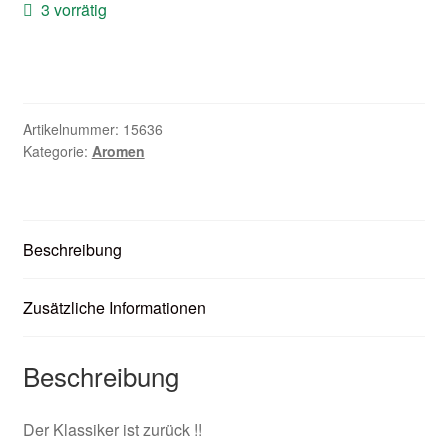
3 vorrätig
Zubehör
Kundenkarte
Kontaktformular
Artikelnummer:
15636
Kategorie:
Aromen
Nikotintabelle
Unsere Standorte
Beschreibung
Zusätzliche Informationen
Beschreibung
Der Klassiker ist zurück !!