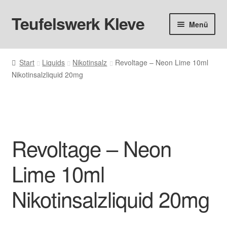
Teufelswerk Kleve
Zur
Zum
Menü
Navigation
Inhalt
springen
springen
Startseite
Start
Liquids
Nikotinsalz
Revoltage – Neon Lime 10ml
Nikotinsalzliquid 20mg
Hardware
Pods
Liquids
Revoltage – Neon
Big Puff
Lime 10ml
Aromen
Nikotinsalzliquid 20mg
Basen & Nikotin