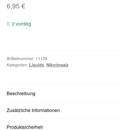
6,95
€
Zubehör
Kundenkarte
2 vorrätig
Kontaktformular
Nikotintabelle
Artikelnummer:
11129
Kategorien:
Liquids
,
Nikotinsalz
Unsere Standorte
Beschreibung
Zusätzliche Informationen
Produktsicherheit