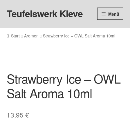
Teufelswerk Kleve
Zur
Zum
Menü
Navigation
Inhalt
springen
springen
Startseite
Start
Aromen
Strawberry Ice – OWL Salt Aroma 10ml
Hardware
Pods
Strawberry Ice – OWL
Liquids
Salt Aroma 10ml
Big Puff
Aromen
13,95
€
Basen & Nikotin