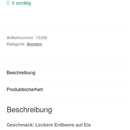
5 vorrätig
Zubehör
Kundenkarte
Kontaktformular
Artikelnummer:
15356
Kategorie:
Aromen
Nikotintabelle
Unsere Standorte
Beschreibung
Produktsicherheit
Beschreibung
Geschmack: Leckere Erdbeere auf Eis