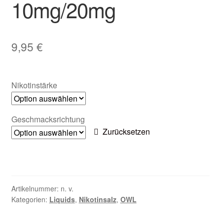
10mg/20mg
Unter
Zubehör
öffnen
Kundenkarte
9,95
€
Kontaktformular
Nikotinstärke
Nikotintabelle
Unter
Unsere Standorte
Geschmacksrichtung
öffnen
Zurücksetzen
Artikelnummer:
n. v.
Kategorien:
Liquids
,
Nikotinsalz
,
OWL