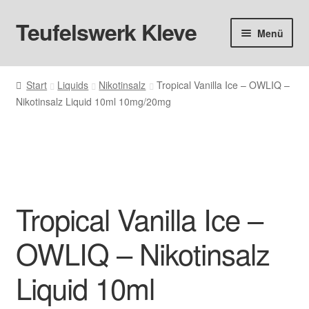
Teufelswerk Kleve
Zur
Zum
Menü
Navigation
Inhalt
springen
springen
Startseite
Start
Liquids
Nikotinsalz
Tropical Vanilla Ice – OWLIQ –
Unter
Nikotinsalz Liquid 10ml 10mg/20mg
Hardware
öffnen
Pods
Unter
Liquids
öffnen
Tropical Vanilla Ice –
Big Puff
OWLIQ – Nikotinsalz
Aromen
Liquid 10ml
Basen & Nikotin