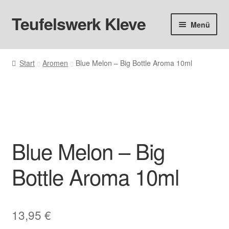
Teufelswerk Kleve
Zur
Zum
Menü
Navigation
Inhalt
springen
springen
Startseite
Start
Aromen
Blue Melon – Big Bottle Aroma 10ml
Unter
Hardware
öffnen
Pods
Unter
Liquids
öffnen
Blue Melon – Big
Big Puff
Bottle Aroma 10ml
Aromen
Basen & Nikotin
13,95
€