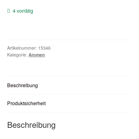
Unter
Zubehör
4 vorrätig
öffnen
Kundenkarte
Kontaktformular
Artikelnummer:
15346
Nikotintabelle
Kategorie:
Aromen
Unter
Unsere Standorte
öffnen
Beschreibung
Produktsicherheit
Beschreibung