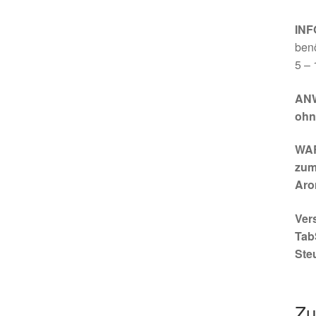
INF
benö
5 – 
ANW
ohne
WAR
zum
Aro
Ver
Tab
Ste
Zu