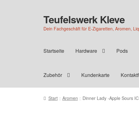
Teufelswerk Kleve
Zur
Zum
Navigation
Inhalt
Dein Fachgeschäft für E-Zigaretten, Aromen, Li
springen
springen
Startseite
Hardware
Pods
Zubehör
Kundenkarte
Kontakt
Start
Aromen
Dinner Lady -Apple Sours I
Auslaufartikel