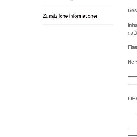
Ges
Zusätzliche Informationen
Inha
natü
Fla
Her
—
——
LI
—
——