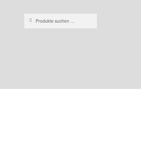
Suchen
Suchen
nach: