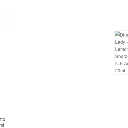
omb
ml