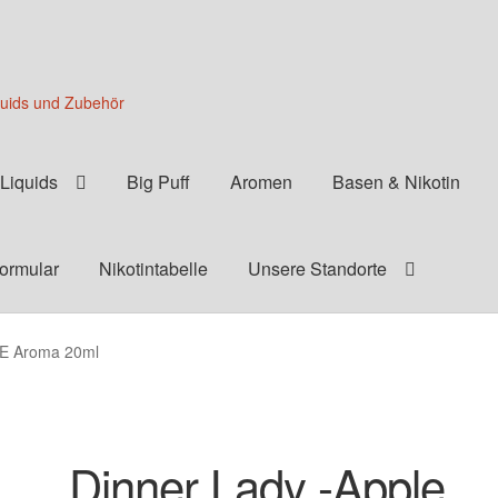
quids und Zubehör
Liquids
Big Puff
Aromen
Basen & Nikotin
formular
Nikotintabelle
Unsere Standorte
CE Aroma 20ml
Dinner Lady -Apple