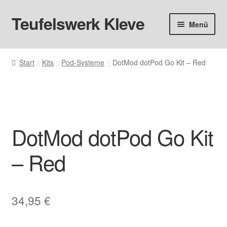
Teufelswerk Kleve
Zur
Zum
Menü
Navigation
Inhalt
springen
springen
Startseite
Start
Kits
Pod-Systeme
DotMod dotPod Go Kit – Red
Hardware
Pods
DotMod dotPod Go Kit
Liquids
– Red
Big Puff
Aromen
34,95
€
Basen & Nikotin