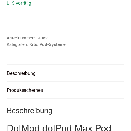
3 vorrätig
Zubehör
Kundenkarte
Kontaktformular
Artikelnummer:
14082
Kategorien:
Kits
,
Pod-Systeme
Nikotintabelle
Unsere Standorte
Beschreibung
Produktsicherheit
Beschreibung
DotMod dotPod Max Pod