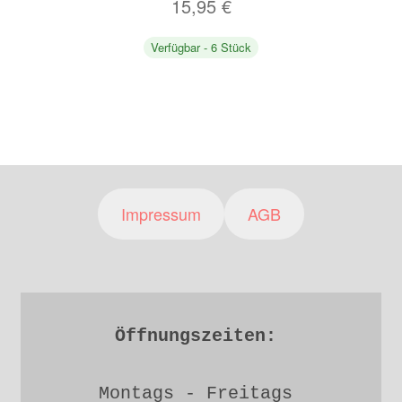
15,95
€
Verfügbar - 6 Stück
Impressum
AGB
Öffnungszeiten: 
Montags - Freitags 