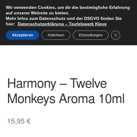
Wir verwenden Cookies, um dir die bestmögliche Erfahrung
Teufelswerk Kleve
Zur
Zum
auf unserer Website zu bieten.
Menü
Navigation
Inhalt
Mehr Infos zum Datenschutz und der DSGVO finden Sie
hier:
Datenschutzerklärung – Teufelswerk Kleve
springen
springen
Startseite
GDPR Cook
Akzeptieren
Ablehnen
Einstellungen
Start
Aromen
Harmony – Twelve Monkeys Aroma 10ml
Unter
Hardware
öffnen
Pods
Unter
Harmony – Twelve
Liquids
öffnen
Monkeys Aroma 10ml
Big Puff
Aromen
15,95
€
Basen & Nikotin