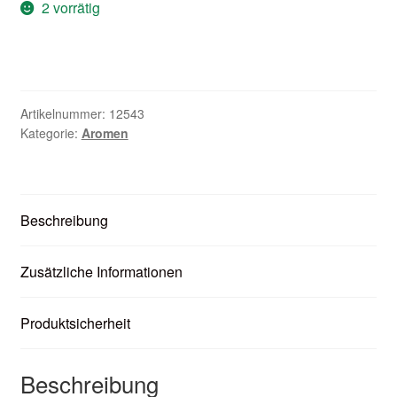
2 vorrätig
Unter
Zubehör
öffnen
Kundenkarte
Kontaktformular
Artikelnummer:
12543
Kategorie:
Aromen
Nikotintabelle
Unter
Unsere Standorte
Beschreibung
öffnen
Zusätzliche Informationen
Produktsicherheit
Beschreibung